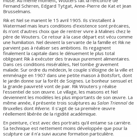
muse. Au même moment, Wouters fait la rencontre de
Fernand Schirren, Edgard Tytgat, Anne-Pierre de Kat et Jean
Brusselmans.
Rik et Nel se marient le 15 avril 1905. Ils s’installent à
Watermael mais leurs conditions d’existence sont précaires,
ils n’ont d’autres choix que de rentrer vivre à Malines chez le
père de Wouters. Ce retour à la case départ est vécu comme
une humiliation. Nel devient la servante de la famille et Rik ne
parvient pas à réaliser ses ambitions. Ils regagnent
finalement la capitale dans le dénuement le plus total
obligeant Rik à exécuter des travaux purement alimentaires.
Dans ces conditions misérables, Nel tombe gravement
malade. Sur ordre du médecin, le couple s’éloigne de la ville et
emménage en 1907 dans une petite maison à Boitsfort, dont
le jardin donne sur la forêt de Soignes. Le bonheur sensuel et
la grande pauvreté vont de pair. Rik Wouters y réalise
l’essentiel de son œuvre. Le village, les maisons et Nel
deviennent les modèles les plus importants de son œuvre. La
même année, il présente trois sculptures au
Salon Triennal
de
Bruxelles dont
Rêverie.
Il s’agit de sa première œuvre
réellement libérée de la rigidité académique.
En peinture, c’est avec des portraits qu’il entame sa carrière.
Sa technique est nettement moins développée que pour la
sculpture car il n’a suivi aucune formation particulière.