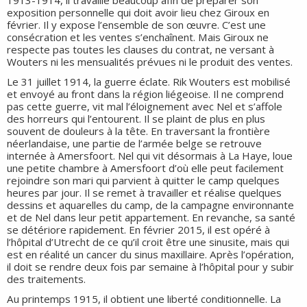
exposition personnelle qui doit avoir lieu chez Giroux en
février. Il y expose l’ensemble de son œuvre. C’est une
consécration et les ventes s’enchaînent. Mais Giroux ne
respecte pas toutes les clauses du contrat, ne versant à
Wouters ni les mensualités prévues ni le produit des ventes.
Le 31 juillet 1914, la guerre éclate. Rik Wouters est mobilisé
et envoyé au front dans la région liégeoise. Il ne comprend
pas cette guerre, vit mal l’éloignement avec Nel et s’affole
des horreurs qui l’entourent. Il se plaint de plus en plus
souvent de douleurs à la tête. En traversant la frontière
néerlandaise, une partie de l’armée belge se retrouve
internée à Amersfoort. Nel qui vit désormais à La Haye, loue
une petite chambre à Amersfoort d’où elle peut facilement
rejoindre son mari qui parvient à quitter le camp quelques
heures par jour. Il se remet à travailler et réalise quelques
dessins et aquarelles du camp, de la campagne environnante
et de Nel dans leur petit appartement. En revanche, sa santé
se détériore rapidement. En février 2015, il est opéré à
l’hôpital d’Utrecht de ce qu’il croit être une sinusite, mais qui
est en réalité un cancer du sinus maxillaire. Après l’opération,
il doit se rendre deux fois par semaine à l’hôpital pour y subir
des traitements.
Au printemps 1915, il obtient une liberté conditionnelle. La