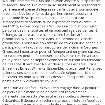
Wouters entame en 1909 après avoir assisté à un spectacle
d’Isadora Duncan. Elle matérialise subtilement la personnalité
généreuse et pleine d’allégresse de l’artiste. Si son modèle
favori est Nel, les enfants du quartier aiment aussi venir
poser pour le sculpteur. Les sujets de ses sculptures
s’imprègnent désormais d’une expression très vivante. En
avril 1912, Giroux propose à Wouters un contrat pour qu’il
perçoive des mensualités et un pourcentage des ventes. En
échange, l’artiste assure au marchand l’exclusivité de sa
production. Wouters entre dans une période de grande
production, il peint une soixantaine de toiles en une année. Sa
participation à l’exposition inaugurale de la Galerie Georges
Giroux est importante pour lui. Remportant un grand succès,
Rik Wouters peut enfin réaliser son rêve : se rendre à Paris
pour y découvrir les impressionnistes et surtout les tableaux
de Cézanne. Il part avec Nel et deux autres artistes, Frans
Smeert et Ernest Wijnants. Ensemble, ils arpentent Paris, ses
galeries, ses salons et ses musées. Ce séjour est riche en
découvertes pour Wouters qui dessine à l’aquarelle, aux
pastels et aux crayons de couleur.
De retour à Boitsfort, Rik Wouter s’engage dans la peinture
en plein air. Sa manière de peindre est radicalement
différente : sa palette s’éclaircit et ses couleurs deviennent
éclatantes. Il dépasse la facture impressionniste : il n’applique
plus la matière en une multitude de touches colorées, la toile