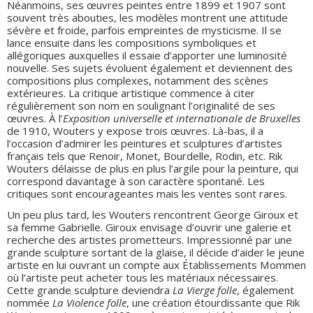
Néanmoins, ses œuvres peintes entre 1899 et 1907 sont
souvent très abouties, les modèles montrent une attitude
sévère et froide, parfois empreintes de mysticisme. Il se
lance ensuite dans les compositions symboliques et
allégoriques auxquelles il essaie d’apporter une luminosité
nouvelle. Ses sujets évoluent également et deviennent des
compositions plus complexes, notamment des scènes
extérieures. La critique artistique commence à citer
régulièrement son nom en soulignant l’originalité de ses
œuvres. À l’
Exposition universelle et internationale de Bruxelles
de 1910, Wouters y expose trois œuvres. Là-bas, il a
l’occasion d’admirer les peintures et sculptures d’artistes
français tels que Renoir, Monet, Bourdelle, Rodin, etc. Rik
Wouters délaisse de plus en plus l’argile pour la peinture, qui
correspond davantage à son caractère spontané. Les
critiques sont encourageantes mais les ventes sont rares.
Un peu plus tard, les Wouters rencontrent George Giroux et
sa femme Gabrielle. Giroux envisage d’ouvrir une galerie et
recherche des artistes prometteurs. Impressionné par une
grande sculpture sortant de la glaise, il décide d’aider le jeune
artiste en lui ouvrant un compte aux Établissements Mommen
où l’artiste peut acheter tous les matériaux nécessaires.
Cette grande sculpture deviendra
La
Vierge folle
, également
nommée
La Violence folle
, une création étourdissante que Rik