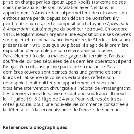
prise en charge par les époux Eppo Roelfs Harkema de ses
soins médicaux et de son installation avec Nel dans un
appartement à Amsterdam lui permettent de retrouver son
enthousiasme perdu depuis son départ de Boitsfort. Il y
peint, entre autres, cette composition chatoyante
Après-midi
à Amsterdam
, qui témoigne du bonheur retrouvé. En octobre
1915, le Rijksmuseum organise une exposition de ses œuvres
sur papier et, reconnaissance inespérée, le Stedelijk Museum
présente en 1916, quelque 80 pièces. Il s’agit de la première
exposition d’ensemble de son œuvre dans un musée.
Parallèlement à cela, la maladie gagne du terrain et l’artiste
souffre de lourdes séquelles de sa dernière opération : il perd
l’usage d’un œil ainsi qu’une partie de sa mâchoire. Ses
dernières œuvres sont peintes dans une gamme de tons
lourds et l’absence de couleurs éclatantes reflète son
désespoir. Il doit quitter son appartement et subir une
troisième intervention chirurgicale à l’hôpital de Prinsengracht.
Les derniers mois de sa vie ne sont que souffrance. Il meurt
le 11 juillet 1916 à l’âge de 34 ans. Pour Nel, restée à ses
côtés jusqu’au bout, une nouvelle vie commence consacrée à
la défense et à la reconnaissance de l’œuvre de son mari.
Références bibliographiques