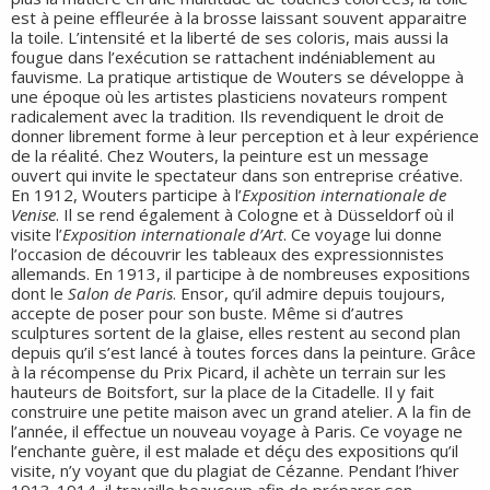
est à peine effleurée à la brosse laissant souvent apparaitre
la toile. L’intensité et la liberté de ses coloris, mais aussi la
fougue dans l’exécution se rattachent indéniablement au
fauvisme. La pratique artistique de Wouters se développe à
une époque où les artistes plasticiens novateurs rompent
radicalement avec la tradition. Ils revendiquent le droit de
donner librement forme à leur perception et à leur expérience
de la réalité. Chez Wouters, la peinture est un message
ouvert qui invite le spectateur dans son entreprise créative.
En 1912, Wouters participe à l’
Exposition internationale de
Venise
. Il se rend également à Cologne et à Düsseldorf où il
visite l’
Exposition internationale d’Art
. Ce voyage lui donne
l’occasion de découvrir les tableaux des expressionnistes
allemands. En 1913, il participe à de nombreuses expositions
dont le
Salon de Paris
. Ensor, qu’il admire depuis toujours,
accepte de poser pour son buste. Même si d’autres
sculptures sortent de la glaise, elles restent au second plan
depuis qu’il s’est lancé à toutes forces dans la peinture. Grâce
à la récompense du Prix Picard, il achète un terrain sur les
hauteurs de Boitsfort, sur la place de la Citadelle. Il y fait
construire une petite maison avec un grand atelier. A la fin de
l’année, il effectue un nouveau voyage à Paris. Ce voyage ne
l’enchante guère, il est malade et déçu des expositions qu’il
visite, n’y voyant que du plagiat de Cézanne. Pendant l’hiver
1913-1914, il travaille beaucoup afin de préparer son