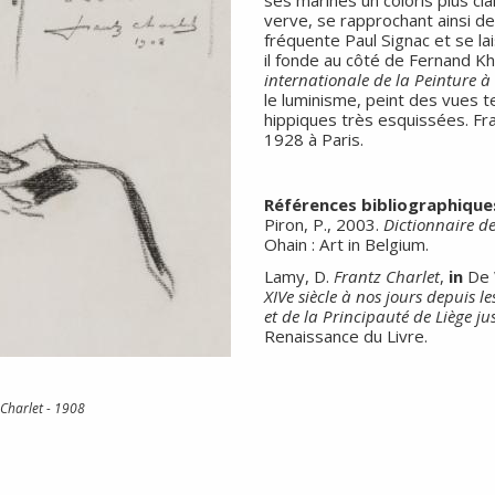
ses marines un coloris plus clai
verve, se rapprochant ainsi de
fréquente Paul Signac et se la
il fonde au côté de Fernand Kh
internationale de la Peinture à
le luminisme, peint des vues t
hippiques très esquissées. Fra
1928 à Paris.
Références bibliographique
Piron, P., 2003.
Dictionnaire des
Ohain : Art in Belgium.
Lamy, D.
Frantz Charlet
,
in
De 
XIVe siècle à nos jours depuis 
et de la Principauté de Liège j
Renaissance du Livre.
Charlet - 1908