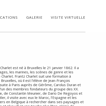
ICATIONS
GALERIE
VISITE VIRTUELLE
Charlet est né à Bruxelles le 21 janvier 1862. Il a
ages, les marines, les scènes de genre et les
le Charlet. Frantz Charlet suit une formation à
ruxelles, où il est l’élève de Jean-François
ensuite à Paris auprès de Gérôme, Carolus Duran et
st l’un des membres fondateurs du groupe des XX.
, de Constantin Meunier, de Dario De Regoyos et
er, il visite avec eux le Maroc, l’Espagne et les
miers en Belgique à rechercher dans ses paysages et