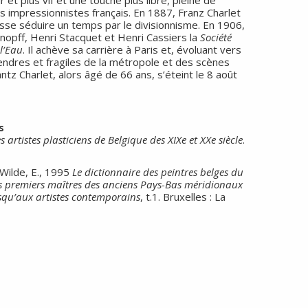
r et plus vif et une touche plus libre, pleine de
s impressionnistes français. En 1887, Franz Charlet
isse séduire un temps par le divisionnisme. En 1906,
nopff, Henri Stacquet et Henri Cassiers la
Société
 l’Eau
. Il achève sa carrière à Paris et, évoluant vers
endres et fragiles de la métropole et des scènes
ntz Charlet, alors âgé de 66 ans, s’éteint le 8 août
s
 artistes plasticiens de Belgique des XIXe et XXe siècle
.
Wilde, E., 1995
Le dictionnaire des peintres belges du
les premiers maîtres des anciens Pays-Bas méridionaux
usqu’aux artistes contemporains
, t.1. Bruxelles : La