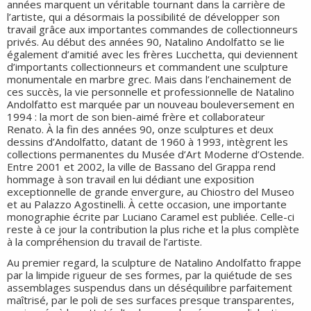
années marquent un véritable tournant dans la carrière de
l’artiste, qui a désormais la possibilité de développer son
travail grâce aux importantes commandes de collectionneurs
privés. Au début des années 90, Natalino Andolfatto se lie
également d’amitié avec les frères Lucchetta, qui deviennent
d’importants collectionneurs et commandent une sculpture
monumentale en marbre grec. Mais dans l’enchainement de
ces succès, la vie personnelle et professionnelle de Natalino
Andolfatto est marquée par un nouveau bouleversement en
1994 : la mort de son bien-aimé frère et collaborateur
Renato. À la fin des années 90, onze sculptures et deux
dessins d’Andolfatto, datant de 1960 à 1993, intègrent les
collections permanentes du Musée d’Art Moderne d’Ostende.
Entre 2001 et 2002, la ville de Bassano del Grappa rend
hommage à son travail en lui dédiant une exposition
exceptionnelle de grande envergure, au Chiostro del Museo
et au Palazzo Agostinelli. À cette occasion, une importante
monographie écrite par Luciano Caramel est publiée. Celle-ci
reste à ce jour la contribution la plus riche et la plus complète
à la compréhension du travail de l’artiste.
Au premier regard, la sculpture de Natalino Andolfatto frappe
par la limpide rigueur de ses formes, par la quiétude de ses
assemblages suspendus dans un déséquilibre parfaitement
maîtrisé, par le poli de ses surfaces presque transparentes,