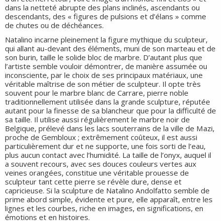
dans la netteté abrupte des plans inclinés, ascendants ou
descendants, des « figures de pulsions et d’élans » comme
de chutes ou de déchéances.
Natalino incarne pleinement la figure mythique du sculpteur,
qui allant au-devant des éléments, muni de son marteau et de
son burin, taille le solide bloc de marbre. D’autant plus que
l’artiste semble vouloir démontrer, de manière assumée ou
inconsciente, par le choix de ses principaux matériaux, une
véritable maîtrise de son métier de sculpteur. Il opte très
souvent pour le marbre blanc de Carrare, pierre noble
traditionnellement utilisée dans la grande sculpture, réputée
autant pour la finesse de sa blancheur que pour la difficulté de
sa taille. Il utilise aussi régulièrement le marbre noir de
Belgique, prélevé dans les lacs souterrains de la ville de Mazi,
proche de Gembloux ; extrêmement coûteux, il est aussi
particulièrement dur et ne supporte, une fois sorti de l’eau,
plus aucun contact avec l’humidité. La taille de l’onyx, auquel il
a souvent recours, avec ses douces couleurs vertes aux
veines orangées, constitue une véritable prouesse de
sculpteur tant cette pierre se révèle dure, dense et
capricieuse. Si la sculpture de Natalino Andolfatto semble de
prime abord simple, évidente et pure, elle apparaît, entre les
lignes et les courbes, riche en images, en significations, en
émotions et en histoires.