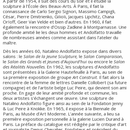
À partir de 1954, il suit des cours du soir et il étudie la
sculpture à l’École des Beaux-Arts. À Paris, il fait la
connaissance de Carlo Sergio Signori, Massimo Campigli,
César, Pierre Dmitrienko, GiIioIi, Jacques Lipchitz, Chana
OrIoff, Geer Van Velde et bien d’autres. En 1960, il fait
également la rencontre d’Ossip Zadkine à Montparnasse. Une
profonde amitié lie les deux hommes et Andolfatto travaille
de nombreuses années comme assistant dans l’atelier du
maître.
Dès les années 60, Natalino Andolfatto expose dans divers
salons : le
Salon de la Jeune Sculpture,
le
Salon Comparaison
,
le
Salon des Grands et Jeunes d’Aujourd’hui
ou encore le
Salon
des Réalités Nouvelles
. En 1962, les sculptures d’Andolfatto
sont présentées à la Galerie Hautefeuille à Paris, au sein de
sa première exposition de groupe
Art Construit
. Il fait alors la
rencontre de la femme de lettres Danielle Collobert (sa future
compagne) et de l’artiste belge Luc Peire, qui devient son ami
proche. En gage de leur amitié profonde et commune, les
deux artistes s’échangent une œuvre. Une sculpture de
Natalino Andolfatto figure ainsi au sein de la Fondation Jenny
& Luc Peire à Knokke. En 1965, il expose à la Biennale de
Paris, au Musée d’Art Moderne. L’année suivante, a lieu sa
première exposition personnelle à la galerie Lucien Durand à
Paris. La préface du catalogue est rédigée par le critique d’art
et journaliste Denys Chevalier. Fondateur et président du