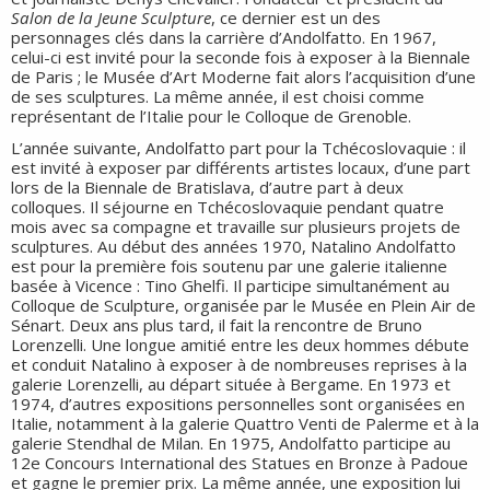
Salon de la Jeune Sculpture
, ce dernier est un des
personnages clés dans la carrière d’Andolfatto. En 1967,
celui-ci est invité pour la seconde fois à exposer à la Biennale
de Paris ; le Musée d’Art Moderne fait alors l’acquisition d’une
de ses sculptures. La même année, il est choisi comme
représentant de l’Italie pour le Colloque de Grenoble.
L’année suivante, Andolfatto part pour la Tchécoslovaquie : il
est invité à exposer par différents artistes locaux, d’une part
lors de la Biennale de Bratislava, d’autre part à deux
colloques. Il séjourne en Tchécoslovaquie pendant quatre
mois avec sa compagne et travaille sur plusieurs projets de
sculptures. Au début des années 1970, Natalino Andolfatto
est pour la première fois soutenu par une galerie italienne
basée à Vicence : Tino Ghelfi. Il participe simultanément au
Colloque de Sculpture, organisée par le Musée en Plein Air de
Sénart. Deux ans plus tard, il fait la rencontre de Bruno
Lorenzelli. Une longue amitié entre les deux hommes débute
et conduit Natalino à exposer à de nombreuses reprises à la
galerie Lorenzelli, au départ située à Bergame. En 1973 et
1974, d’autres expositions personnelles sont organisées en
Italie, notamment à la galerie Quattro Venti de Palerme et à la
galerie Stendhal de Milan. En 1975, Andolfatto participe au
12e Concours International des Statues en Bronze à Padoue
et gagne le premier prix. La même année, une exposition lui