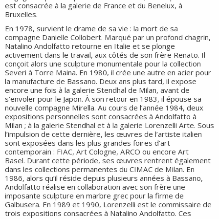
est consacrée à la galerie de France et du Benelux, à
Bruxelles.
En 1978, survient le drame de sa vie : la mort de sa
compagne Danielle Collobert. Marqué par un profond chagrin,
Natalino Andolfatto retourne en Italie et se plonge
activement dans le travail, aux côtés de son frère Renato. Il
conçoit alors une sculpture monumentale pour la collection
Severi à Torre Maina. En 1980, il crée une autre en acier pour
la manufacture de Bassano. Deux ans plus tard, il expose
encore une fois à la galerie Stendhal de Milan, avant de
s’envoler pour le Japon. À son retour en 1983, il épouse sa
nouvelle compagne Mirella. Au cours de l’année 1984, deux
expositions personnelles sont consacrées à Andolfatto à
Milan ; à la galerie Stendhal et à la galerie Lorenzelli Arte. Sous
l’impulsion de cette dernière, les œuvres de l’artiste italien
sont exposées dans les plus grandes foires d’art
contemporain : FIAC, Art Cologne, ARCO ou encore Art
Basel. Durant cette période, ses œuvres rentrent également
dans les collections permanentes du CIMAC de Milan. En
1986, alors qu’il réside depuis plusieurs années à Bassano,
Andolfatto réalise en collaboration avec son frère une
imposante sculpture en marbre grec pour la firme de
Galbusera. En 1989 et 1990, Lorenzelli est le commissaire de
trois expositions consacrées à Natalino Andolfatto. Ces