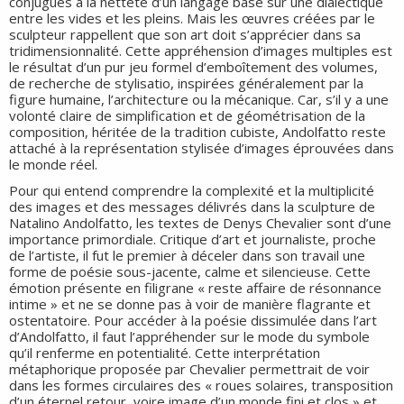
conjugués à la netteté d’un langage basé sur une dialectique
entre les vides et les pleins. Mais les œuvres créées par le
sculpteur rappellent que son art doit s’apprécier dans sa
tridimensionnalité. Cette appréhension d’images multiples est
le résultat d’un pur jeu formel d’emboîtement des volumes,
de recherche de stylisatio, inspirées généralement par la
figure humaine, l’architecture ou la mécanique. Car, s’il y a une
volonté claire de simplification et de géométrisation de la
composition, héritée de la tradition cubiste, Andolfatto reste
attaché à la représentation stylisée d’images éprouvées dans
le monde réel.
Pour qui entend comprendre la complexité et la multiplicité
des images et des messages délivrés dans la sculpture de
Natalino Andolfatto, les textes de Denys Chevalier sont d’une
importance primordiale. Critique d’art et journaliste, proche
de l’artiste, il fut le premier à déceler dans son travail une
forme de poésie sous-jacente, calme et silencieuse. Cette
émotion présente en filigrane « reste affaire de résonnance
intime » et ne se donne pas à voir de manière flagrante et
ostentatoire. Pour accéder à la poésie dissimulée dans l’art
d’Andolfatto, il faut l’appréhender sur le mode du symbole
qu’il renferme en potentialité. Cette interprétation
métaphorique proposée par Chevalier permettrait de voir
dans les formes circulaires des « roues solaires, transposition
d’un éternel retour, voire image d’un monde fini et clos » et