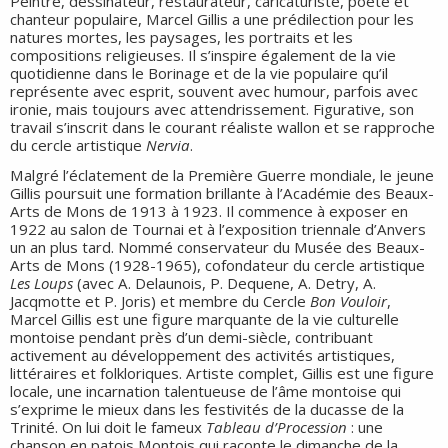
Peintre, dessinateur, restaurateur, caricaturiste, poète et
chanteur populaire, Marcel Gillis a une prédilection pour les
natures mortes, les paysages, les portraits et les
compositions religieuses. Il s’inspire également de la vie
quotidienne dans le Borinage et de la vie populaire qu’il
représente avec esprit, souvent avec humour, parfois avec
ironie, mais toujours avec attendrissement. Figurative, son
travail s’inscrit dans le courant réaliste wallon et se rapproche
du cercle artistique
Nervia
.
Malgré l’éclatement de la Première Guerre mondiale, le jeune
Gillis poursuit une formation brillante à l’Académie des Beaux-
Arts de Mons de 1913 à 1923. Il commence à exposer en
1922 au salon de Tournai et à l’exposition triennale d’Anvers
un an plus tard. Nommé conservateur du Musée des Beaux-
Arts de Mons (1928-1965), cofondateur du cercle artistique
Les Loups
(avec A. Delaunois, P. Dequene, A. Detry, A.
Jacqmotte et P. Joris) et membre du Cercle
Bon Vouloir
,
Marcel Gillis est une figure marquante de la vie culturelle
montoise pendant près d’un demi-siècle, contribuant
activement au développement des activités artistiques,
littéraires et folkloriques. Artiste complet, Gillis est une figure
locale, une incarnation talentueuse de l’âme montoise qui
s’exprime le mieux dans les festivités de la ducasse de la
Trinité. On lui doit le fameux
Tableau d’Procession
: une
chanson en patois Montois qui raconte le dimanche de la