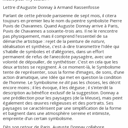
Lettre d’Auguste Donnay à Armand Rassenfosse
Parlant de cette période parisienne de sept mois, il citera
toujours en premier lieu le nom du peintre symboliste Pierre
Puvis de Chavannes. Quand Auguste Donnay arrive à Paris,
Puvis de Chavannes a soixante-trois ans. Il ne le rencontre
pas physiquement, mais il comprend l’essentiel de sa
démarche artistique : rejet de la peinture de
nature
,
idéalisation et synthèse, c’est-à-dire transmettre l’Idée qui
s’habille de symboles et d’allégories, dans un effort
permanent de refus de l’anecdote paysagère, avec une
volonté de dépouiller, de synthétiser. C’est en cela que les
deux artistes se rejoignent. À ce moment-là, le Symbolisme
tente de représenter, sous la forme d’images, de sons, d’une
action dramatique, une Idée qui met en question la condition
de l’homme. Le Symbolisme
ne
dit
pas les choses, les décrit
encore moins ; il les évoque, il les déguise ; il s’interdit la
description au bénéfice exclusif de la suggestion. Donnay a
une prédilection pour les paysages (de la Meuse), mais peint
également des œuvres religieuses et des portraits. Ses
paysages se caractérisent par une simplification de la forme
et baignent dans une atmosphère sereine et intimiste,
empreinte d’un certain symbolisme.
Dès son retour de Paris, Auguste Donnay collabore