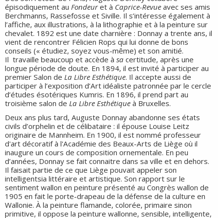
épisodiquement au
Fondeur
et à
Caprice-Revue
avec ses amis
Berchmanns, Rassefosse et Siville. Il s’intéresse également à
l’affiche, aux illustrations, à la lithographie et à la peinture sur
chevalet. 1892 est une date charnière : Donnay a trente ans, il
vient de rencontrer Félicien Rops qui lui donne de bons
conseils (« étudiez, soyez vous-même) et son amitié.
Il travaille beaucoup et accède à
sa
certitude, après une
longue période de doute. En 1894, il est invité à participer au
premier Salon de
La Libre Esthétique
. Il accepte aussi de
participer à l’exposition d’Art idéaliste patronnée par le cercle
d’études ésotériques Kumris. En 1896, il prend part au
troisième salon de
La Libre Esthétique
à Bruxelles.
Deux ans plus tard, Auguste Donnay abandonne ses états
civils d’orphelin et de célibataire : il épouse Louise Leitz
originaire de Mannheim. En 1900, il est nommé professeur
d'art décoratif à l'Académie des Beaux-Arts de Liège où il
inaugure un cours de composition ornementale. En peu
d’années, Donnay se fait connaitre dans sa ville et en dehors.
Il faisait partie de ce que Liège pouvait appeler son
intelligentsia littéraire et artistique. Son rapport sur le
sentiment wallon en peinture présenté au Congrès wallon de
1905 en fait le porte-drapeau de la défense de la culture en
Wallonie. À la peinture flamande, colorée, primaire sinon
primitive, il oppose la peinture wallonne, sensible, intelligente,