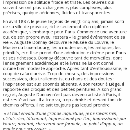
l’impression de solitude froide et triste. Les œuvres qui
suivent seront plus « chargées », plus complexes, plus
précises, quoique aériennes, fluides et transparentes.
En avril 1887, le jeune liégeois de vingt-cinq ans, jamais sorti
de sa ville de province, riche seulement d’un diplôme
académique, s’embarque pour Paris. Commence une aventure
qui, de son propre aveu, restera « le grand événement de sa
vie ». Auguste Donnay découvre le Musée du Louvre, le
Musée du Luxembourg, les « modernes », les antiques, les
primitifs, etc. Il se prend d’une admiration extrême pour Paris
et ses richesses. Donnay découvre tant de merveilles, dont
l’enseignement académique et le livres ne lui ont donné
qu’une bien modeste approche. Après tant d’enthousiasme, le
coup de cafard arrive. Trop de choses, des impressions
successives, des tiraillements, du chaos et des doutes :
l’inspiration est aux abonnés absents. À son retour à Liège, il
rapporte des croquis et des petites peintures. À son grand
regret, Auguste Donnay n’est pas devenu artiste à Paris, il
est resté artisan. Il a trop vu, trop admiré et devant tant de
chemins offerts, il ne sait toujours pas lequel prendre.
« Et tout envahi d’une grande inquiétude, je ne savais rien,
n’étais rien, tâtonnant, impressionné par l’un, impressionné par
l’autre, doutant, cherchant une formule, un point d’appui, un
moule pour m’y couler. »