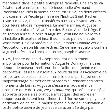
manœuvre dans la petite entreprise familiale. Une amitié va
éclairer cette enfance trop sérieuse, celle d’Armand
Rassenfosse. Nés la même année, en 1862, les deux enfants,
ont commencé l’école primaire de l’Institut Saint-Paul en
1868. En 1872, ils sont transférés au collège Saint-Servais
pour leurs études moyennes. La même année, Auguste
obtient une place à l’Académie des Beaux-Arts de Liège. Peu
de temps après, le père d’Auguste, veuf une nouvelle fois,
s’installe à Bruxelles et inscrit son fils au pensionnat de
Waremme. Finie l’Académie le soir. Lambert Donnay veille à
l’éducation de son fils par lettres. Ce dernier est alors confié à
la grand-mère et à l’oncle maternel Joseph Brasinne.
1879, l’année de ses dix-sept ans, est doublement
importante pour la formation d’Auguste Donnay : il fait ses
débuts de boiseur marbreur chez Delbecque (peintre et
décorateur) et il se réinscrit aux cours du soir à l’Académie de
Liège. Une adolescence bien remplie donc, partagée entre
l’apprentissage du métier et l’Académie. Pendant ses rares
moments de loisirs, Auguste s’essaie à l’aquarelle. La
première date de 1880,
Neige Fondante,
qui présente déjà la
sobriété propre à sa pratique artistique : des arbres en
boqueteau dressent leur silhouette difforme sur un paysage
horizontal de neige. Le papier grené ajoute de la vibration à
cette petite œuvre de jeunesse caractérisée déjà par