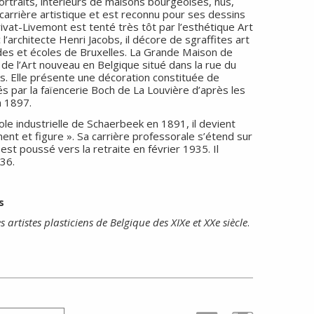
rtraits, intérieurs de maisons bourgeoises, nus,
 carrière artistique et est reconnu pour ses dessins
rivat-Livemont est tenté très tôt par l’esthétique Art
l’architecte Henri Jacobs, il décore de sgraffites art
s et écoles de Bruxelles. La Grande Maison de
de l’Art nouveau en Belgique situé dans la rue du
s. Elle présente une décoration constituée de
s par la faïencerie Boch de La Louvière d’après les
n 1897.
ole industrielle de Schaerbeek en 1891, il devient
nt et figure ». Sa carrière professorale s’étend sur
 est poussé vers la retraite en février 1935. Il
36.
s
 artistes plasticiens de Belgique des XIXe et XXe siècle
.