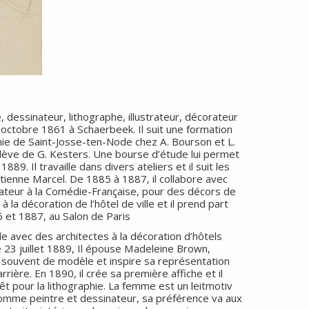
, dessinateur, lithographe, illustrateur, décorateur
9 octobre 1861 à Schaerbeek. Il suit une formation
mie de Saint-Josse-ten-Node chez A. Bourson et L.
élève de G. Kesters. Une bourse d’étude lui permet
889. Il travaille dans divers ateliers et il suit les
tienne Marcel. De 1885 à 1887, il collabore avec
ateur à la Comédie-Française, pour des décors de
à la décoration de l’hôtel de ville et il prend part
 et 1887, au Salon de Paris
ille avec des architectes à la décoration d’hôtels
Le 23 juillet 1889, Il épouse Madeleine Brown,
rt souvent de modèle et inspire sa représentation
ière. En 1890, il crée sa première affiche et il
êt pour la lithographie. La femme est un leitmotiv
 comme peintre et dessinateur, sa préférence va aux