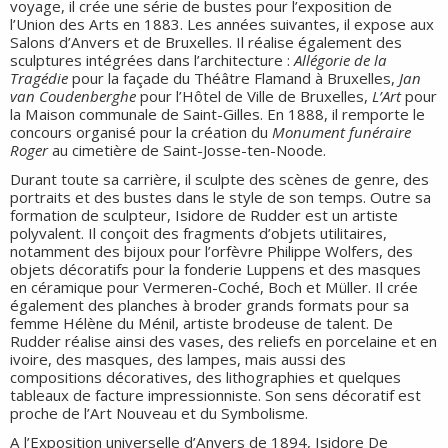
voyage, il crée une série de bustes pour l’exposition de
l’Union des Arts en 1883. Les années suivantes, il expose aux
Salons d’Anvers et de Bruxelles. Il réalise également des
sculptures intégrées dans l’architecture :
Allégorie de la
Tragédie
pour la façade du Théâtre Flamand à Bruxelles,
Jan
van Coudenberghe
pour l’Hôtel de Ville de Bruxelles,
L’Art
pour
la Maison communale de Saint-Gilles. En 1888, il remporte le
concours organisé pour la création du
Monument funéraire
Roger
au cimetière de Saint-Josse-ten-Noode.
Durant toute sa carrière, il sculpte des scènes de genre, des
portraits et des bustes dans le style de son temps. Outre sa
formation de sculpteur, Isidore de Rudder est un artiste
polyvalent. Il conçoit des fragments d’objets utilitaires,
notamment des bijoux pour l’orfèvre Philippe Wolfers, des
objets décoratifs pour la fonderie Luppens et des masques
en céramique pour Vermeren-Coché, Boch et Müller. Il crée
également des planches à broder grands formats pour sa
femme Hélène du Ménil, artiste brodeuse de talent. De
Rudder réalise ainsi des vases, des reliefs en porcelaine et en
ivoire, des masques, des lampes, mais aussi des
compositions décoratives, des lithographies et quelques
tableaux de facture impressionniste. Son sens décoratif est
proche de l’Art Nouveau et du Symbolisme.
A l’Exposition universelle d’Anvers de 1894, Isidore De