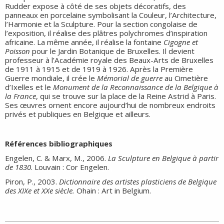
Rudder expose à côté de ses objets décoratifs, des
panneaux en porcelaine symbolisant la Couleur, l’Architecture,
l’Harmonie et la Sculpture. Pour la section congolaise de
l’exposition, il réalise des plâtres polychromes d’inspiration
africaine. La même année, il réalise la fontaine
Cigogne et
Poisson
pour le Jardin Botanique de Bruxelles. Il devient
professeur à l’Académie royale des Beaux-Arts de Bruxelles
de 1911 à 1915 et de 1919 à 1926. Après la Première
Guerre mondiale, il crée le
Mémorial de guerre
au Cimetière
d’Ixelles et le
Monument de la Reconnaissance de la Belgique à
la France
, qui se trouve sur la place de la Reine Astrid à Paris.
Ses œuvres ornent encore aujourd’hui de nombreux endroits
privés et publiques en Belgique et ailleurs.
Références bibliographiques
Engelen, C. & Marx, M., 2006.
La Sculpture en Belgique à partir
de 1830
. Louvain : Cor Engelen.
Piron, P., 2003.
Dictionnaire des artistes plasticiens de Belgique
des XIXe et XXe siècle.
Ohain : Art in Belgium.