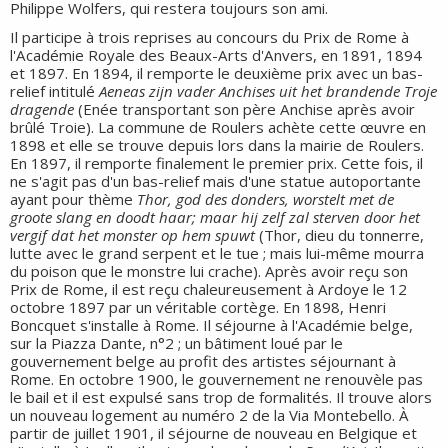
Philippe Wolfers, qui restera toujours son ami.
Il participe à trois reprises au concours du Prix de Rome à
l'Académie Royale des Beaux-Arts d'Anvers, en 1891, 1894
et 1897. En 1894, il remporte le deuxième prix avec un bas-
relief intitulé
Aeneas zijn vader Anchises uit het brandende Troje
dragende
(Enée transportant son père Anchise après avoir
brûlé Troie). La commune de Roulers achète cette œuvre en
1898 et elle se trouve depuis lors dans la mairie de Roulers.
En 1897, il remporte finalement le premier prix. Cette fois, il
ne s'agit pas d'un bas-relief mais d'une statue autoportante
ayant pour thème
Thor, god des donders, worstelt met de
groote slang en doodt haar; maar hij zelf zal sterven door het
vergif dat het monster op hem spuwt
(Thor, dieu du tonnerre,
lutte avec le grand serpent et le tue ; mais lui-même mourra
du poison que le monstre lui crache). Après avoir reçu son
Prix de Rome, il est reçu chaleureusement à Ardoye le 12
octobre 1897 par un véritable cortège. En 1898, Henri
Boncquet s'installe à Rome. Il séjourne à l'Académie belge,
sur la Piazza Dante, n°2 ; un bâtiment loué par le
gouvernement belge au profit des artistes séjournant à
Rome. En octobre 1900, le gouvernement ne renouvèle pas
le bail et il est expulsé sans trop de formalités. Il trouve alors
un nouveau logement au numéro 2 de la Via Montebello. À
partir de juillet 1901, il séjourne de nouveau en Belgique et