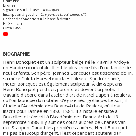
Chimère
Bronze
Signature sur la base :
HBoncquet
Inscription à gauche :
Cire perdue tiré 3 exemp n°1
Cachet de fonderie sur la base à droite
H : 34,5 cm
Circa 1895
BIOGRAPHIE
Henri Boncquet est un sculpteur belge né le 7 avril à Ardoye
en Flandre occidentale. Il est le plus jeune fils d'une famille de
neuf enfants. Son père, Joannes Boncquet est tisserand de lin,
sa mère Coleta Haesebrouck est fileuse. Son frère aîné,
Pieter Boncquet est également sculpteur. À dix-sept ans,
Henri Boncquet perd ses parents et devient orphelin. Il
travaille d'abord dans l'atelier d'art de Karel Dupon à Roulers,
où l’on fabrique du mobilier d'église néo-gothique. Le soir, il
étudie à l'Académie des Beaux-Arts de Roulers, où il est
inscrit pour l'année en 1880-1881. Il s'installe ensuite à
Bruxelles et s’inscrit à l'Académie des Beaux-Arts le 19
septembre 1888. Il y suit des cours auprès de Charles Van
der Stappen. Durant les premières années, Henri Boncquet
n’a pas beaucoup d’argent. Il est cependant soutenu par