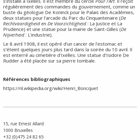
s’installe à Ixelles. Il est membre du cercle
Pour l'Art
. Il reçoit
régulièrement des commandes du gouvernement, comme un
buste du géologue De Koninck pour le Palais des Académies,
deux statues pour l'arcade du Parc du Cinquantenaire (
De
Rechtvaardigheid en De Voorzichtigheid
: La Justice et La
Prudence) et une statue pour la mairie de Saint-Gilles (
De
Nijverheid
: L'industrie).
Le 8 avril 1908, il est opéré d'un cancer de l'estomac et
s’éteint quelques jours plus tard dans la soirée du 10 avril. Il
est enterré au cimetière d'Ixelles. Une statue d'Isidore De
Rudder a été placée sur sa pierre tombale.
Références bibliographiques
https://nl.wikipedia.org/wiki/Henri_Boncquet
15, rue Ernest Allard
1000 Bruxelles
+32 (0)475 24 82 65