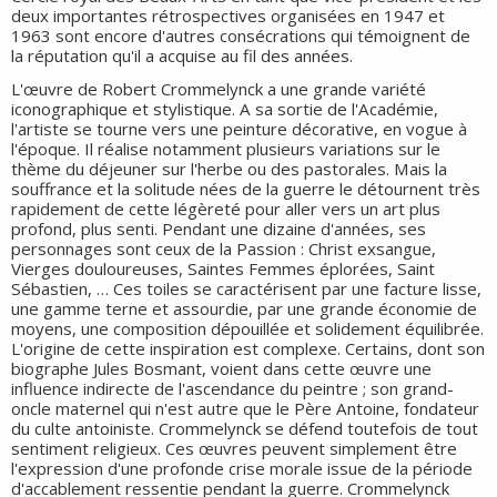
deux importantes rétrospectives organisées en 1947 et
1963 sont encore d'autres consécrations qui témoignent de
la réputation qu'il a acquise au fil des années.
L'œuvre de Robert Crommelynck a une grande variété
iconographique et stylistique. A sa sortie de l'Académie,
l'artiste se tourne vers une peinture décorative, en vogue à
l'époque. Il réalise notamment plusieurs variations sur le
thème du déjeuner sur l'herbe ou des pastorales. Mais la
souffrance et la solitude nées de la guerre le détournent très
rapidement de cette légèreté pour aller vers un art plus
profond, plus senti. Pendant une dizaine d'années, ses
personnages sont ceux de la Passion : Christ exsangue,
Vierges douloureuses, Saintes Femmes éplorées, Saint
Sébastien, … Ces toiles se caractérisent par une facture lisse,
une gamme terne et assourdie, par une grande économie de
moyens, une composition dépouillée et solidement équilibrée.
L'origine de cette inspiration est complexe. Certains, dont son
biographe Jules Bosmant, voient dans cette œuvre une
influence indirecte de l'ascendance du peintre ; son grand-
oncle maternel qui n'est autre que le Père Antoine, fondateur
du culte antoiniste. Crommelynck se défend toutefois de tout
sentiment religieux. Ces œuvres peuvent simplement être
l'expression d'une profonde crise morale issue de la période
d'accablement ressentie pendant la guerre. Crommelynck