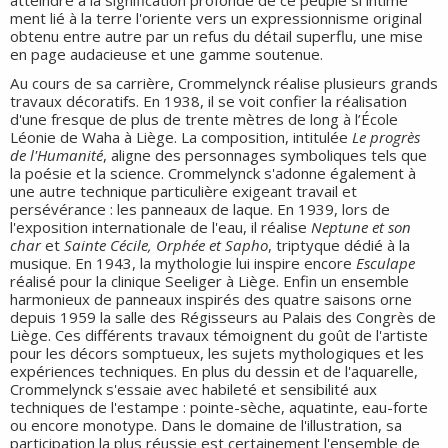
atteindre à la signification profonde de ce peuple si intime
ment lié à la terre l'oriente vers un expressionnisme original
obtenu entre autre par un refus du détail superflu, une mise
en page audacieuse et une gamme soutenue.
Au cours de sa carrière, Crommelynck réalise plusieurs grands
travaux décoratifs. En 1938, il se voit confier la réalisation
d'une fresque de plus de trente mètres de long à l’École
Léonie de Waha à Liège. La composition, intitulée
Le progrès
de l'Humanité
, aligne des personnages symboliques tels que
la poésie et la science. Crommelynck s'adonne également à
une autre technique particulière exigeant travail et
persévérance : les panneaux de laque. En 1939, lors de
l'exposition internationale de l'eau, il réalise
Neptune et son
char
et
Sainte Cécile, Orphée et Sapho
, triptyque dédié à la
musique. En 1943, la mythologie lui inspire encore
Esculape
réalisé pour la clinique Seeliger à Liège. Enfin un ensemble
harmonieux de panneaux inspirés des quatre saisons orne
depuis 1959 la salle des Régisseurs au Palais des Congrès de
Liège. Ces différents travaux témoignent du goût de l'artiste
pour les décors somptueux, les sujets mythologiques et les
expériences techniques. En plus du dessin et de l'aquarelle,
Crommelynck s'essaie avec habileté et sensibilité aux
techniques de l'estampe : pointe-sèche, aquatinte, eau-forte
ou encore monotype. Dans le domaine de l'illustration, sa
participation la plus réussie est certainement l'ensemble de