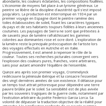
abondante, les couleurs éclatantes, les compositions fouillées.
L'économie de moyens fait place à un lyrisme généreux. Le
peintre se libère de la discipline d'austérité qu'il s'est imposé
jusqu'alors. La production est interrompue en 1934 par un
premier voyage en Espagne dont le peintre ramène des
toiles éclaboussées de soleil, fixant les caractères typiques
du pays et de ses habitants toujours fidèles à leurs anciennes
coutumes. Les paysages de Sierra ne sont que prétextes à
de savants jeux de lumière rafraîchissant les gammes
colorées aux dominantes rose et ocre doré. L'exploration de
la lumière reste la principale préoccupation de l'artiste lors
des voyages effectués en Autriche et en Italie.
Progressivement, il est amené à repenser le rôle de la
couleur. Toutes ses recherches picturales convergent vers
l'explosion des couleurs pures, franches, voire arbitraires,
sans pour autant amoindrir l'équilibre de l'ensemble.
Quinze ans après son premier voyage, Crommelynck
redécouvre la péninsule ibérique et lui consacre l'essentiel
des vingt dernières années de son existence. Il délaisse pour
un temps tout attrait pittoresque pour dépeindre une terre
pauvre brûlée par le soleil. Sa sensibilité est de plus avivée
par les souvenirs tragiques de la guerre civile, notamment par
l'exécution arbitraire du poète Federico Garcia Lorca. Sa
volonté de dépasser la traduction objective de la réalité pour