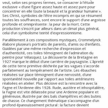
veut, selon ses propres termes, se consacrer à l'étude
exclusive « d'une figure assez haute et assez pure pour
concentrer en elle toute la beauté et la grandeur humaine ».
Ses Christ, symboles de l'être incompris en qui se résument
toutes les souffrances, sont encore le support d'une angoisse
profonde et omniprésente : la peur de la mort. Cette
production s'inscrit par ailleurs dans un climat plus général,
celui d'un symbolisme teinté d'expressionnisme.
Parallèlement à ces compositions mystiques, Crommelynck
élabore plusieurs portraits de parents, d'amis ou d'enfants.
Guidées par une même recherche d'expression et
d'authenticité, ces toiles témoignent de l'admiration du
peintre pour Vélasquez. La découverte de la Bretagne en
1927 marque le début d'une carrière de paysagiste. L'âpreté
de cette terre primitive déchirée par les vagues s'accorde
parfaitement au tempérament de l'artiste. Les ébauches
réalisées sur place témoignent d'une nervosité, d'une
spontanéité nouvelle par rapport aux toiles antérieures
réalisées en atelier. Plus décisive est la rencontre avec la
Fagne et l'Ardenne dès 1928. Rude, austère et inhospitalière,
la Fagne est vite délaissée pour une Ardenne populaire et
généreuse, illustrée par des bals champêtres et des butins
de chasse. Ce changement thématique s'accompagne d'un
profond épanouissement pictural : la facture devient