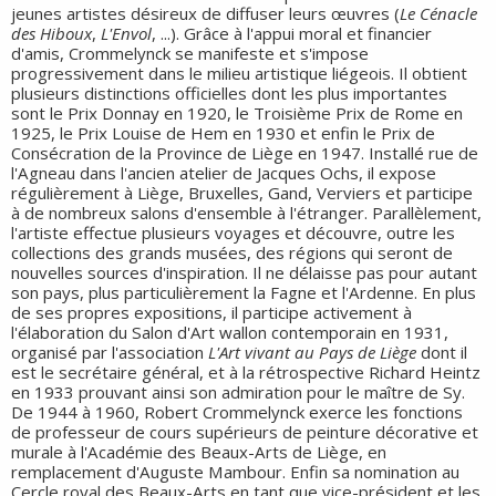
jeunes artistes désireux de diffuser leurs œuvres (
Le Cénacle
des Hiboux
,
L'Envol
, ...). Grâce à l'appui moral et financier
d'amis, Crommelynck se manifeste et s'impose
progressivement dans le milieu artistique liégeois. Il obtient
plusieurs distinctions officielles dont les plus importantes
sont le Prix Donnay en 1920, le Troisième Prix de Rome en
1925, le Prix Louise de Hem en 1930 et enfin le Prix de
Consécration de la Province de Liège en 1947. Installé rue de
l'Agneau dans l'ancien atelier de Jacques Ochs, il expose
régulièrement à Liège, Bruxelles, Gand, Verviers et participe
à de nombreux salons d'ensemble à l'étranger. Parallèlement,
l'artiste effectue plusieurs voyages et découvre, outre les
collections des grands musées, des régions qui seront de
nouvelles sources d'inspiration. Il ne délaisse pas pour autant
son pays, plus particulièrement la Fagne et l'Ardenne. En plus
de ses propres expositions, il participe activement à
l'élaboration du Salon d'Art wallon contemporain en 1931,
organisé par l'association
L'Art vivant au Pays de Liège
dont il
est le secrétaire général, et à la rétrospective Richard Heintz
en 1933 prouvant ainsi son admiration pour le maître de Sy.
De 1944 à 1960, Robert Crommelynck exerce les fonctions
de professeur de cours supérieurs de peinture décorative et
murale à l'Académie des Beaux-Arts de Liège, en
remplacement d'Auguste Mambour. Enfin sa nomination au
Cercle royal des Beaux-Arts en tant que vice-président et les