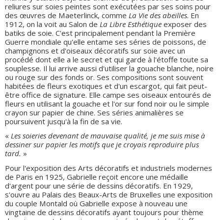
reliures sur soies peintes sont exécutées par ses soins pour
des œuvres de Maeterlinck, comme
La Vie des abeilles
. En
1912, on la voit au Salon de
La Libre Esthétique
exposer des
batiks de soie. C'est principalement pendant la Première
Guerre mondiale qu'elle entame ses séries de poissons, de
champignons et d'oiseaux décoratifs sur soie avec un
procédé dont elle a le secret et qui garde à l'étoffe toute sa
souplesse. Il lui arrive aussi d'utiliser la gouache blanche, noire
ou rouge sur des fonds or. Ses compositions sont souvent
habitées de fleurs exotiques et d'un escargot, qui fait peut-
être office de signature. Elle campe ses oiseaux entourés de
fleurs en utilisant la gouache et l'or sur fond noir ou le simple
crayon sur papier de chine. Ses séries animalières se
poursuivent jusqu'à la fin de sa vie.
«
Les soieries devenant de mauvaise qualité, je me suis mise à
dessiner sur papier les motifs que je croyais reproduire plus
tard.
»
Pour l'exposition des Arts décoratifs et industriels modernes
de Paris en 1925, Gabrielle reçoit encore une médaille
d'argent pour une série de dessins décoratifs. En 1929,
s'ouvre au Palais des Beaux-Arts de Bruxelles une exposition
du couple Montald où Gabrielle expose à nouveau une
vingtaine de dessins décoratifs ayant toujours pour thème