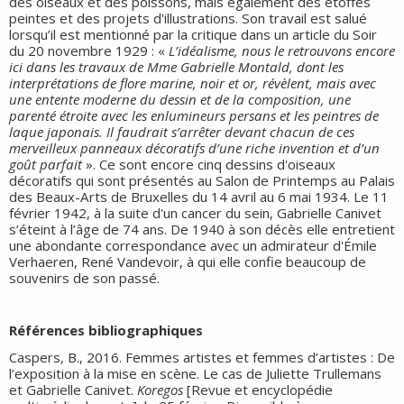
des oiseaux et des poissons, mais également des étoffes
peintes et des projets d'illustrations. Son travail est salué
lorsqu’il est mentionné par la critique dans un article du Soir
du 20 novembre 1929 : «
L’idéalisme, nous le retrouvons encore
ici dans les travaux de Mme Gabrielle Montald, dont les
interprétations de flore marine, noir et or, révèlent, mais avec
une entente moderne du dessin et de la composition, une
parenté étroite avec les enlumineurs persans et les peintres de
laque japonais. Il faudrait s’arrêter devant chacun de ces
merveilleux panneaux décoratifs d’une riche invention et d’un
goût parfait
». Ce sont encore cinq dessins d'oiseaux
décoratifs qui sont présentés au Salon de Printemps au Palais
des Beaux-Arts de Bruxelles du 14 avril au 6 mai 1934. Le 11
février 1942, à la suite d'un cancer du sein, Gabrielle Canivet
s’éteint à l’âge de 74 ans. De 1940 à son décès elle entretient
une abondante correspondance avec un admirateur d'Émile
Verhaeren, René Vandevoir, à qui elle confie beaucoup de
souvenirs de son passé.
Références bibliographiques
Caspers, B., 2016. Femmes artistes et femmes d’artistes : De
l’exposition à la mise en scène. Le cas de Juliette Trullemans
et Gabrielle Canivet.
Koregos
[Revue et encyclopédie