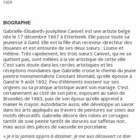
1929
BIOGRAPHIE
Gabrielle-Élisabeth-Joséphine Canivet est une artiste belge
née le 17 décembre 1867 à Etterbeek. Elle passe toute sa
jeunesse à Gand. Elle est la fille d'un receveur-directeur des
douanes et est entourée de ses deux sœurs : Louise et
Hélène. Très rapidement, les trois sœurs Canivet, qui ne se
quittent pas, sont mêlées à la vie artistique de cette ville.
C'est sans doute dans les cercles artistiques et les
réceptions mondaines que Gabrielle croise le chemin du jeune
peintre monumentaliste Constant Montald, qu'elle épouse à
Gand le 9 août 1892. Peu d’éléments existent sur ses
origines ou sa pratique artistique avant son mariage. C’est
certainement au côté de son père, exposant au salon de
Bruxelles de 1883, puis de son époux qu’elle apprend à
manier le crayon. Autodidacte aussi, elle développe un savoir
dans les arts appliqués au travers de peintures sur soies aux
motifs décoratifs. Gabrielle décore des robes et corsages
tantôt de soie peinte tantôt de dorures sur taffetas noir,
mais aussi des pièces de vaisselle en porcelaine.
«
Je n'ai jamais appris à dessiner. Je me suis découvert ce don