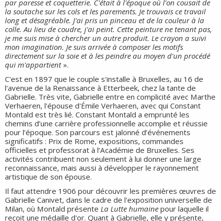
par paresse et coquetterie. C'était à l'époque où l'on cousait de
la soutache sur les cols et les parements. Je trouvais ce travail
long et désagréable. J'ai pris un pinceau et de la couleur à la
colle. Au lieu de coudre, j'ai peint. Cette peinture ne tenant pas,
je me suis mise à chercher un autre produit. Le crayon a suivi
mon imagination. Je suis arrivée à composer les motifs
directement sur la soie et à les peindre au moyen d'un procédé
qui m'appartient
».
C'est en 1897 que le couple s'installe à Bruxelles, au 16 de
l'avenue de la Renaissance à Etterbeek, chez la tante de
Gabrielle. Très vite, Gabrielle entre en complicité avec Marthe
Verhaeren, l'épouse d'Émile Verhaeren, avec qui Constant
Montald est très lié. Constant Montald a emprunté les
chemins d’une carrière professionnelle accomplie et réussie
pour l’époque. Son parcours est jalonné d’événements
significatifs : Prix de Rome, expositions, commandes
officielles et professorat à l’Académie de Bruxelles. Ses
activités contribuent non seulement à lui donner une large
reconnaissance, mais aussi à développer le rayonnement
artistique de son épouse.
Il faut attendre 1906 pour découvrir les premières œuvres de
Gabrielle Canivet, dans le cadre de l'exposition universelle de
Milan, où Montald présente
La Lutte humaine
pour laquelle il
reçoit une médaille d'or. Quant à Gabrielle, elle y présente,