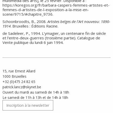
multimédia des arts], le 25 février. Disponible à :
https://koregos.org/fr/barbara-caspers-femmes-artistes-et-
femmes-d-artistes-de-l-exposition-a-la-mise-en-
scene/9715/#chapitre_9736
.
Schoonbroodts, B., 2008.
Artistes belges de l'Art nouveau: 1890-
1914
. Bruxelles : Éditions Racine.
de Sadeleer, P., 1994. L’ymagier, un centenaire fin de siècle
et l’entre-deux-guerres (troisième partie). Catalogue de
Vente publique du lundi 6 juin 1994.
15, rue Ernest Allard
1000 Bruxelles
+32 (0)475 24 82 65
patrick.lancz@skynet.be
Ouvert du mardi au samedi de 14h à 18h
Le samedi de 11h à 13h et de 14h à 18h
Inscription à la newsletter