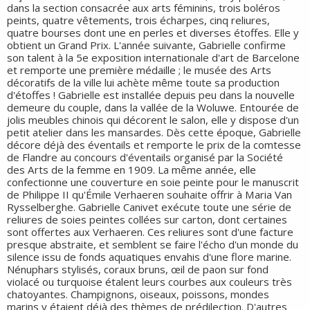
dans la section consacrée aux arts féminins, trois boléros
peints, quatre vêtements, trois écharpes, cinq reliures,
quatre bourses dont une en perles et diverses étoffes. Elle y
obtient un Grand Prix. L'année suivante, Gabrielle confirme
son talent à la 5e exposition internationale d'art de Barcelone
et remporte une première médaille ; le musée des Arts
décoratifs de la ville lui achète même toute sa production
d'étoffes ! Gabrielle est installée depuis peu dans la nouvelle
demeure du couple, dans la vallée de la Woluwe. Entourée de
jolis meubles chinois qui décorent le salon, elle y dispose d'un
petit atelier dans les mansardes. Dès cette époque, Gabrielle
décore déjà des éventails et remporte le prix de la comtesse
de Flandre au concours d'éventails organisé par la Société
des Arts de la femme en 1909. La même année, elle
confectionne une couverture en soie peinte pour le manuscrit
de Philippe II qu'Émile Verhaeren souhaite offrir à Maria Van
Rysselberghe. Gabrielle Canivet exécute toute une série de
reliures de soies peintes collées sur carton, dont certaines
sont offertes aux Verhaeren. Ces reliures sont d'une facture
presque abstraite, et semblent se faire l'écho d'un monde du
silence issu de fonds aquatiques envahis d'une flore marine.
Nénuphars stylisés, coraux bruns, œil de paon sur fond
violacé ou turquoise étalent leurs courbes aux couleurs très
chatoyantes. Champignons, oiseaux, poissons, mondes
marins y étaient déjà des thèmes de prédilection. D'autres