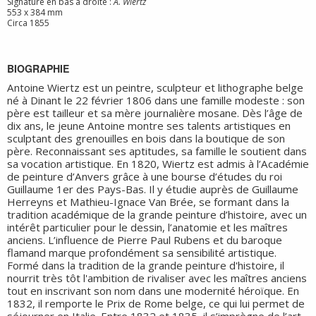
Signature en bas à droite :
A. Wiertz
553 x 384 mm
Circa 1855
BIOGRAPHIE
Antoine Wiertz est un peintre, sculpteur et lithographe belge
né à Dinant le 22 février 1806 dans une famille modeste : son
père est tailleur et sa mère journalière mosane. Dès l’âge de
dix ans, le jeune Antoine montre ses talents artistiques en
sculptant des grenouilles en bois dans la boutique de son
père. Reconnaissant ses aptitudes, sa famille le soutient dans
sa vocation artistique. En 1820, Wiertz est admis à l’Académie
de peinture d’Anvers grâce à une bourse d’études du roi
Guillaume 1er des Pays-Bas. Il y étudie auprès de Guillaume
Herreyns et Mathieu-Ignace Van Brée, se formant dans la
tradition académique de la grande peinture d’histoire, avec un
intérêt particulier pour le dessin, l’anatomie et les maîtres
anciens. L’influence de Pierre Paul Rubens et du baroque
flamand marque profondément sa sensibilité artistique.
Formé dans la tradition de la grande peinture d'histoire, il
nourrit très tôt l'ambition de rivaliser avec les maîtres anciens
tout en inscrivant son nom dans une modernité héroïque. En
1832, il remporte le Prix de Rome belge, ce qui lui permet de