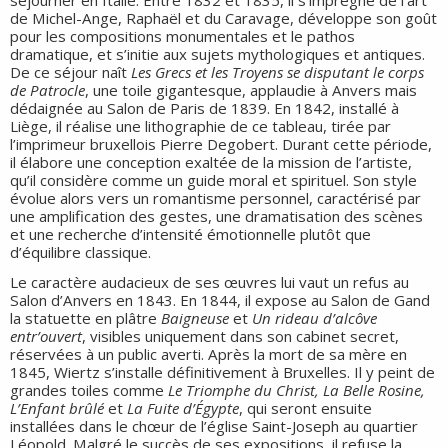
séjourner en Italie. Entre 1832 et 1835, il s’imprègne de l’art
de Michel-Ange, Raphaël et du Caravage, développe son goût
pour les compositions monumentales et le pathos
dramatique, et s’initie aux sujets mythologiques et antiques.
De ce séjour naît
Les Grecs et les Troyens se disputant le corps
de Patrocle
, une toile gigantesque, applaudie à Anvers mais
dédaignée au Salon de Paris de 1839. En 1842, installé à
Liège, il réalise une lithographie de ce tableau, tirée par
l’imprimeur bruxellois Pierre Degobert. Durant cette période,
il élabore une conception exaltée de la mission de l’artiste,
qu’il considère comme un guide moral et spirituel. Son style
évolue alors vers un romantisme personnel, caractérisé par
une amplification des gestes, une dramatisation des scènes
et une recherche d’intensité émotionnelle plutôt que
d’équilibre classique.
Le caractère audacieux de ses œuvres lui vaut un refus au
Salon d’Anvers en 1843. En 1844, il expose au Salon de Gand
la statuette en plâtre
Baigneuse
et
Un rideau d’alcôve
entr’ouvert
, visibles uniquement dans son cabinet secret,
réservées à un public averti. Après la mort de sa mère en
1845, Wiertz s’installe définitivement à Bruxelles. Il y peint de
grandes toiles comme
Le Triomphe du Christ, La Belle Rosine,
L’Enfant brûlé
et
La Fuite d’Égypte
, qui seront ensuite
installées dans le chœur de l’église Saint-Joseph au quartier
Léopold. Malgré le succès de ses expositions, il refuse la