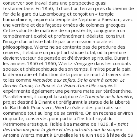
conserver son travail dans une perspective quasi
testamentaire. En 1850, Il choisit un terrain près du chemin de
fer de la gare du Luxembourg et conçoit un « temple
humanitaire », inspiré du temple de Neptune à Paestum, avec
une verrière et des façades ornées de colonnes grecques.
Cette volonté de maîtrise de sa postérité, conjuguée à un
tempérament exalté et profondément idéaliste, construit
l'image d'un artiste habité par une mission morale et
philosophique. Wiertz ne se contente pas de produire des
œuvres ; il élabore un projet artistique total, où la peinture
devient vecteur de pensée et d'élévation spirituelle. Durant
les années 1850 et 1860, Wiertz s’engage dans les combats
sociaux et philosophiques de son temps. Il milite pour la paix,
la démocratie et l’abolition de la peine de mort à travers des
toiles comme
Napoléon aux enfers, De la chair à canon, Le
Dernier Canon, La Paix
et
La Vision d’une tête coupée
. Il
expérimente également une peinture mate sur térébenthine.
Parallèlement, il conçoit la sculpture
Le Triomphe de la lumière
,
projet destiné à Dinant et préfigurant la statue de la Liberté
de Bartholdi. Pour vivre, Wiertz réalise des portraits sur
commande tout au long de sa carrière. On en recense environ
cinquante, conservés pour partie à l’Institut royal du
Patrimoine artistique. Fidèle à sa maxime de 1839, il «
peint
des tableaux pour la gloire et des portraits pour la soupe
».
Antoine Wiertz meurt à Bruxelles le 18 juin 1865 à l’âge de 59