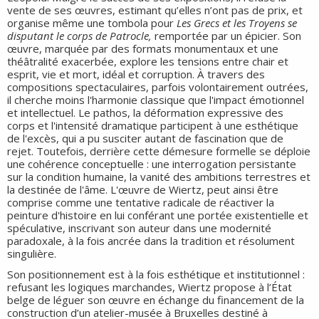
vente de ses œuvres, estimant qu’elles n’ont pas de prix, et
organise même une tombola pour
Les Grecs et les Troyens se
disputant le corps de Patrocle,
remportée par un épicier. Son
œuvre, marquée par des formats monumentaux et une
théâtralité exacerbée, explore les tensions entre chair et
esprit, vie et mort, idéal et corruption. À travers des
compositions spectaculaires, parfois volontairement outrées,
il cherche moins l'harmonie classique que l'impact émotionnel
et intellectuel. Le pathos, la déformation expressive des
corps et l'intensité dramatique participent à une esthétique
de l'excès, qui a pu susciter autant de fascination que de
rejet. Toutefois, derrière cette démesure formelle se déploie
une cohérence conceptuelle : une interrogation persistante
sur la condition humaine, la vanité des ambitions terrestres et
la destinée de l'âme. L'œuvre de Wiertz, peut ainsi être
comprise comme une tentative radicale de réactiver la
peinture d'histoire en lui conférant une portée existentielle et
spéculative, inscrivant son auteur dans une modernité
paradoxale, à la fois ancrée dans la tradition et résolument
singulière.
Son positionnement est à la fois esthétique et institutionnel :
refusant les logiques marchandes, Wiertz propose à l’État
belge de léguer son œuvre en échange du financement de la
construction d’un atelier-musée à Bruxelles destiné à