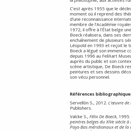
C’est après 1955 que le décli
moment où il reprend des thé
d’une reconnaissance internati
membre de l’Académie royales
1972, il offre à l’État belge 
Boeck réalisera, dans ses der
enchaînement de plusieurs séri
Léopold en 1993 et reçoit le ti
Boeck a légué son immense co
depuis 1996 au FeliXart Muse
auprès du public et son context
scène artistique, De Boeck res
peintures et ses dessins décou
son vécu personnel.
Références bibliographique
Servellòn S., 2012.
L’œuvre de 
Publishers.
Valcke S.,
Félix De Boeck
, 1995
peintres belges du XIVe siècle 
Pays-Bas méridionaux et de la 