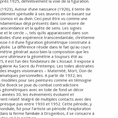
ès 1925, définitivement la voie de la figuration.
(1923), Autour d’une naissance (1926), il tente de
ondément spirituelle à ses œuvres en se basant sur
au cosmos et au divin. Ceci peut être vu comme une
ndamentaux déjà présents dans son œuvre de
transcendance et la quête de sens. Les signes
ne et le cercle –, tels qu’ils apparaissent dans son
boles d’une expérience transcendantale, chrétienne
asse-t-il d’une figuration géométrique construite à
lisée. La différence réside dans le fait qu’au cours
métrie générait aussi bien la composition que les
vre ultérieure la géométrie a toujours été au
25, il est l’un des fondateurs de L’Assaut. Il expose à
la galerie Au Sacre du Printemps. Les toiles abstraites
des images visionnaires – Maternité, Mort, Don de
ramatiques personnelles. A partir de 1932, les
es modèles pour ses peintures comme en témoigne
. De Boeck se joue du combat contradictoire
fs géométriques avec en toile de fond un décor
des années 30, les événements évoluent et
ent relatif. Malgré de multiples contacts avec des
 presque pas entre 1930 et 1952. Cette période, y
diale, fut pour l’artiste un période d’exploration
 dans la ferme familiale à Drogenbos, il se consacre à
rales et à la peinture.