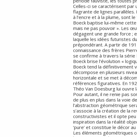
période fauviste, les toutes 
Celles-ci se caractérisent par u
flagrante de lignes parallèle
à l’encre et à la plume, sont le
Boeck baptise lui-même cette 
mais ne pas pouvoir ». Les œu
dégagent une grande force ; el
laquelle les idées futuristes 
prépondérant. A partir de 1919, 
connaissance des frères Pierre
se confirme à travers la séri
Boeck brise l’évolution « logiq
Boeck tend la définitivement ve
décompose en plusieurs niveau
horizontale et se met à décom
références figuratives. En 192
Théo Van Doesburg lui ouvre la
Pour autant, il ne renie pas son
de plus en plus dans la voie de
l’abstraction géométrique sera
s’associe à la création de la r
constructivistes et il opte peu
inspiration dans la réalité obj
‘pure’ et constitue le décor au
Les éléments géométriques co