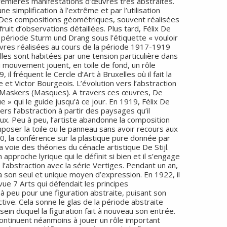
premières manifestations d’œuvres très abstraites.
ne simplification à l’extrême et par l’utilisation
s. Des compositions géométriques, souvent réalisées
 fruit d’observations détaillées. Plus tard, Félix De
période Sturm und Drang sous l’étiquette « vouloir
vres réalisées au cours de la période 1917-1919
les sont habitées par une tension particulière dans
du mouvement jouent, en toile de fond, un rôle
il fréquent le Cercle d’Art à Bruxelles où il fait la
 et Victor Bourgeois. L’évolution vers l’abstraction
e Maskers (Masques). A travers ces œuvres, De
ue » qui le guide jusqu’à ce jour. En 1919, Félix De
rs l’abstraction à partir des paysages qu’il
x. Peu à peu, l’artiste abandonne la composition
poser la toile ou le panneau sans avoir recours aux
0, la conférence sur la plastique pure donnée par
 voie des théories du cénacle artistique De Stijl.
 approche lyrique qui le définit si bien et il s’engage
 l’abstraction avec la série Vertiges. Pendant un an,
 son seul et unique moyen d’expression. En 1922, il
evue 7 Arts qui défendait les principes
 à peu pour une figuration abstraite, puisant son
ective. Cela sonne le glas de la période abstraite
 sein duquel la figuration fait à nouveau son entrée.
ntinuent néanmoins à jouer un rôle important