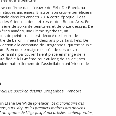
n se confirme dans l’œuvre de Félix De Boeck, au
matiques anciennes. Ensuite, son œuvre bénéficiera
onale dans les années 70. A cette époque, il est
 des Sciences, des Lettres et des Beaux-Arts. En
une série de soixante peintures et de onze dessins. De
nières années, une ultime synthèse, un
es de peintures. Il est décoré de l’ordre de
tre de baron. Il meurt deux ans plus tard. Félix De
llection à la commune de Drogenbos, qui est réunie
um. Bien que le maigre succès de ses œuvres
e familial particulier l’aient placé en marge de la
te fidèle à lui-même tout au long de sa vie ; ses
lent naturellement de l’assimilation antérieure de
s
Félix De Boeck en dessins
. Drogenbos : Pandora
.
in
Éliane De Wilde (préface),
Le dictionnaire des
à nos jours depuis les premiers maîtres des anciens
Principauté de Liège jusqu’aux artistes contemporains
,