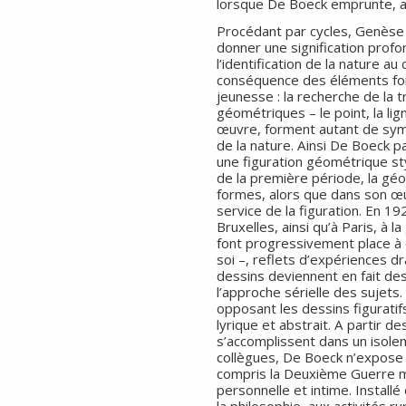
lorsque De Boeck emprunte, apr
Procédant par cycles, Genèse 
donner une signification prof
l’identification de la nature 
conséquence des éléments fo
jeunesse : la recherche de la 
géométriques – le point, la lig
œuvre, forment autant de sym
de la nature. Ainsi De Boeck p
une figuration géométrique sty
de la première période, la géo
formes, alors que dans son œu
service de la figuration. En 19
Bruxelles, ainsi qu’à Paris, à 
font progressivement place à 
soi –, reflets d’expériences d
dessins deviennent en fait d
l’approche sérielle des sujets
opposant les dessins figurati
lyrique et abstrait. A partir 
s’accomplissent dans un isolem
collègues, De Boeck n’expose
compris la Deuxième Guerre mon
personnelle et intime. Installé
la philosophie, aux activités ru