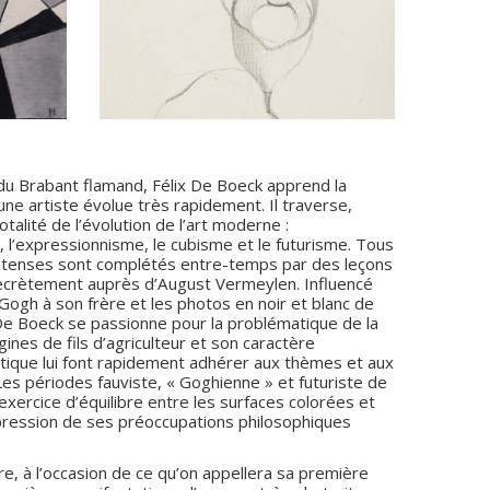
 du Brabant flamand, Félix De Boeck apprend la
une artiste évolue très rapidement. Il traverse,
talité de l’évolution de l’art moderne :
, l’expressionnisme, le cubisme et le futurisme. Tous
intenses sont complétés entre-temps par des leçons
d secrètement auprès d’August Vermeylen. Influencé
 Gogh à son frère et les photos en noir et blanc de
 De Boeck se passionne pour la problématique de la
gines de fils d’agriculteur et son caractère
tique lui font rapidement adhérer aux thèmes et aux
Les périodes fauviste, « Goghienne » et futuriste de
exercice d’équilibre entre les surfaces colorées et
xpression de ses préoccupations philosophiques
e, à l’occasion de ce qu’on appellera sa première