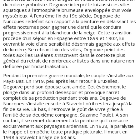
du milieu symboliste. Degouve interprète lui aussi ces villes
aquatiques à l’atmosphère brumeuse enveloppée d’un voile
mystérieux. À l’extrême fin du 19e siècle, Degouve de
Nuncques redéfinit son rapport à la peinture en délaissant les
effets nocturnes pour gagner une clarté qui le conduira
progressivement à la blancheur de la neige. Cette transition
procède d’un séjour en Espagne entre 1899 et 1902, lui
ouvrant la voie d’une sensibilité désormais gagnée aux effets
de lumière. Se retirant loin des villes, Degouve peint des
toiles aux Îles Baléares s’inscrivant dans le contexte plus
général du retrait de nombreux artistes dans une nature non
déflorée par l’industrialisation.
Pendant la première guerre mondiale, le couple s’installe aux
Pays-Bas. En 1919, peu après leur retour à Bruxelles,
Degouve perd son épouse tant aimée. Cet événement le
plonge dans un profond désespoir et provoque l’arrêt
complet de sa production pendant trois ans. Degouve de
Nuncques s’installe ensuite à Stavelot où il restera jusqu’à la
fin de sa vie. Là-bas, il retrouve le goût de vivre grâce à
l’amitié de sa deuxième compagne, Suzanne Poulet. A son
contact, il se remet doucement à la peinture qu’il consacre
exclusivement aux paysages ardennais. En 1928, la paralysie
le frappe et empêche toute pratique picturale. Il meurt en
1938 à Stavelot à l’âge de 68 ans.