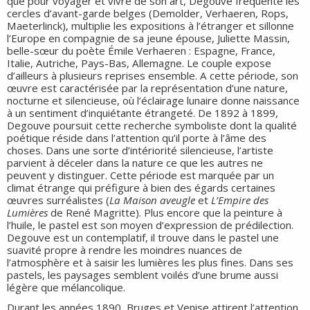
que pour voyager et vivre de son art, Degouve fréquente les
cercles d’avant-garde belges (Demolder, Verhaeren, Rops,
Maeterlinck), multiplie les expositions à l’étranger et sillonne
l’Europe en compagnie de sa jeune épouse, Juliette Massin,
belle-sœur du poète Émile Verhaeren : Espagne, France,
Italie, Autriche, Pays-Bas, Allemagne. Le couple expose
d’ailleurs à plusieurs reprises ensemble. A cette période, son
œuvre est caractérisée par la représentation d’une nature,
nocturne et silencieuse, où l’éclairage lunaire donne naissance
à un sentiment d’inquiétante étrangeté. De 1892 à 1899,
Degouve poursuit cette recherche symboliste dont la qualité
poétique réside dans l’attention qu’il porte à l’âme des
choses. Dans une sorte d’intériorité silencieuse, l’artiste
parvient à déceler dans la nature ce que les autres ne
peuvent y distinguer. Cette période est marquée par un
climat étrange qui préfigure à bien des égards certaines
œuvres surréalistes (
La Maison aveugle
et
L’Empire des
Lumières
de René Magritte). Plus encore que la peinture à
l’huile, le pastel est son moyen d’expression de prédilection.
Degouve est un contemplatif, il trouve dans le pastel une
suavité propre à rendre les moindres nuances de
l’atmosphère et à saisir les lumières les plus fines. Dans ses
pastels, les paysages semblent voilés d’une brume aussi
légère que mélancolique.
Durant les années 1890, Bruges et Venise attirent l’attention