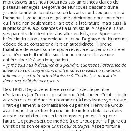
impressions urbaines nocturnes aux ambiances claires de
plateaux enneigés. Degouve de Nuncques descend d’une
grande famille de la noblesse où les arts sont toujours mis à
l’honneur. Il voue une très grande admiration pour son père
qui l’initie non seulement à l’art et à la littérature, mais aussi à
la philosophie, aux sciences et à la musique. A l’âge de 3 ans,
ses parents décident de s’installer en Belgique. Après une
brève instruction académique, le jeune Degouve de Nuncques
décide de se consacrer à l’art en autodidacte ; il prend
l’habitude de vouer son temps à rêver, à écouter son âme et
à se découvrir. Il médite sur chaque chose et laisse une
entière liberté à son imagination.
«
Je me suis mis à dessiner et à peindre, subissant l’attirance de
la vie à la campagne sans maître, sans conseils comme sans
influences, ce fut la priorité laissée à l’instinct, le plaisir de
demeurer délibérément soi.
»
Dès 1883, Degouve entre en contact avec le peintre
néerlandais Jan Toorop qui séjourne à Machelen. Celui-ci l’initie
aux secrets du métier et notamment à l’idéalisme symboliste.
Il fait également la connaissance du peintre Henry de Groux
avec lequel il entretiendra une amitié indéfectible. Les deux
artistes cohabitent un certain temps et posent l’un pour
l’autre. Degouve sert de modèle à de Groux pour la figure du
Christ dans son célèbre
Christ aux outrages
. Assez fortuné