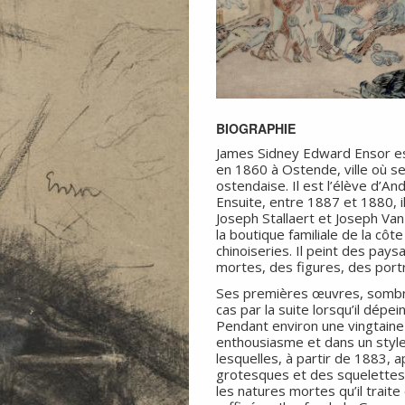
BIOGRAPHIE
James Sidney Edward Ensor est
en 1860 à Ostende, ville où s
ostendaise. Il est l’élève d’A
Ensuite, entre 1887 et 1880, i
Joseph Stallaert et Joseph Van
la boutique familiale de la cô
chinoiseries. Il peint des pay
mortes, des figures, des portr
Ses premières œuvres, sombres
cas par la suite lorsqu’il dépe
Pendant environ une vingtaine d
enthousiasme et dans un style
lesquelles, à partir de 1883
grotesques et des squelettes.
les natures mortes qu’il trait