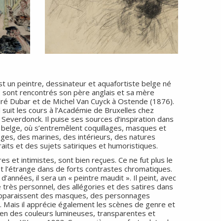
 un peintre, dessinateur et aquafortiste belge né
e sont rencontrés son père anglais et sa mère
ndré Dubar et de Michel Van Cuyck à Ostende (1876).
l suit les cours à l’Académie de Bruxelles chez
 Severdonck. Il puise ses sources d’inspiration dans
te belge, où s’entremêlent coquillages, masques et
sages, des marines, des intérieurs, des natures
aits et des sujets satiriques et humoristiques.
 et intimistes, sont bien reçues. Ce ne fut plus le
int l’étrange dans de forts contrastes chromatiques.
’années, il sera un « peintre maudit ». Il peint, avec
 très personnel, des allégories et des satires dans
, apparaissent des masques, des personnages
 Mais il apprécie également les scènes de genre et
e en des couleurs lumineuses, transparentes et