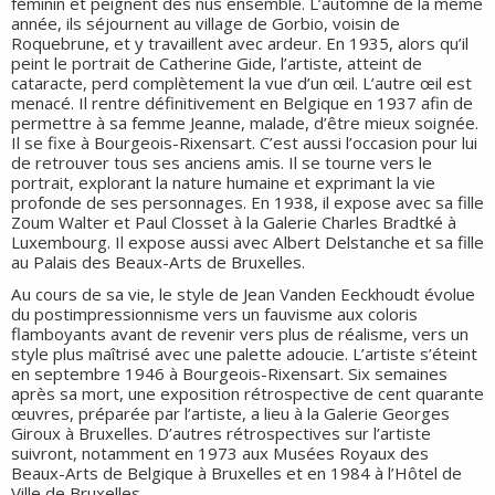
féminin et peignent des nus ensemble. L’automne de la même
année, ils séjournent au village de Gorbio, voisin de
Roquebrune, et y travaillent avec ardeur. En 1935, alors qu’il
peint le portrait de Catherine Gide, l’artiste, atteint de
cataracte, perd complètement la vue d’un œil. L’autre œil est
menacé. Il rentre définitivement en Belgique en 1937 afin de
permettre à sa femme Jeanne, malade, d’être mieux soignée.
Il se fixe à Bourgeois-Rixensart. C’est aussi l’occasion pour lui
de retrouver tous ses anciens amis. Il se tourne vers le
portrait, explorant la nature humaine et exprimant la vie
profonde de ses personnages. En 1938, il expose avec sa fille
Zoum Walter et Paul Closset à la Galerie Charles Bradtké à
Luxembourg. Il expose aussi avec Albert Delstanche et sa fille
au Palais des Beaux-Arts de Bruxelles.
Au cours de sa vie, le style de Jean Vanden Eeckhoudt évolue
du postimpressionnisme vers un fauvisme aux coloris
flamboyants avant de revenir vers plus de réalisme, vers un
style plus maîtrisé avec une palette adoucie. L’artiste s’éteint
en septembre 1946 à Bourgeois-Rixensart. Six semaines
après sa mort, une exposition rétrospective de cent quarante
œuvres, préparée par l’artiste, a lieu à la Galerie Georges
Giroux à Bruxelles. D’autres rétrospectives sur l’artiste
suivront, notamment en 1973 aux Musées Royaux des
Beaux-Arts de Belgique à Bruxelles et en 1984 à l’Hôtel de
Ville de Bruxelles.