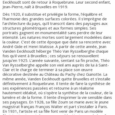
Eeckhoudt sont de retour à Roquebrune. Leur second enfant,
Jean-Pierre, naît à Bruxelles en 1919.
Dès 1920, il substitue et privilégie la forme, l’équilibre et
l’harmonie des grandes surfaces colorées. Il s’imprègne de
l’architecture du pays, qu’il transcrit dans des paysages aux
structures géométriques et aux formes simples. Ses
portraits gagnent en monumentalité sans perdre de leur
intensité. Les natures mortes sont largement modelées dans
la couleur. C’est de cette époque que date sa rencontre avec
André Gide et Henri Matisse. A partir de cette année, Jean
Vanden Eeckhoudt héberge Théo Van Rysselberghe chaque
fois qu’il vient à Bruxelles ; ces séjours se renouvellent
jusqu’en 1925. L’année suivante, sentant sa fin proche, Théo
Van Rysselberghe appelle son vieil ami auprès de lui à Saint-
Clair et le charge de terminer à sa place son œuvre
décorative destinée au Château du Pachy chez Guinotte. La
même année, Vanden Eeckhoudt quitte Bruxelles et s’installe
définitivement à Roquebrune. Il tente de faire la synthèse de
ses expériences passées et retourne à un réalisme
hautement idéalisé, où s’opère la synthèse de la couleur, de la
lumière et de la forme. Il tente d’exprimer la vie sensible dans
ses paysages. En 1928, sa fille Zoum se marie avec le jeune
magistrat français François Walter et part s’installer à Paris.
En 1931, l’artiste et sa fille font venir de Paris un modèle