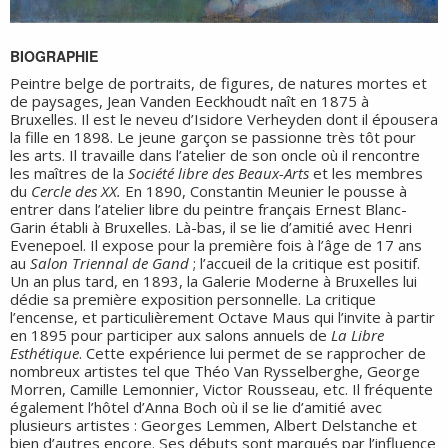
BIOGRAPHIE
Peintre belge de portraits, de figures, de natures mortes et
de paysages, Jean Vanden Eeckhoudt naît en 1875 à
Bruxelles. Il est le neveu d’Isidore Verheyden dont il épousera
la fille en 1898. Le jeune garçon se passionne très tôt pour
les arts. Il travaille dans l’atelier de son oncle où il rencontre
les maîtres de la
Société libre des Beaux-Arts
et les membres
du
Cercle des XX.
En 1890, Constantin Meunier le pousse à
entrer dans l’atelier libre du peintre français Ernest Blanc-
Garin établi à Bruxelles. Là-bas, il se lie d’amitié avec Henri
Evenepoel. Il expose pour la première fois à l’âge de 17 ans
au
Salon Triennal de Gand
; l’accueil de la critique est positif.
Un an plus tard, en 1893, la Galerie Moderne à Bruxelles lui
dédie sa première exposition personnelle. La critique
l’encense, et particulièrement Octave Maus qui l’invite à partir
en 1895 pour participer aux salons annuels de
La Libre
Esthétique
. Cette expérience lui permet de se rapprocher de
nombreux artistes tel que Théo Van Rysselberghe, George
Morren, Camille Lemonnier, Victor Rousseau, etc. Il fréquente
également l’hôtel d’Anna Boch où il se lie d’amitié avec
plusieurs artistes : Georges Lemmen, Albert Delstanche et
bien d’autres encore. Ses débuts sont marqués par l’influence