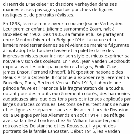
d’Henri de Braekeleer et d’Isidore Verheyden dans ses
marines et ses paysages parfois ponctués de figures
rustiques et de portraits réalistes.
En 1898, Jean se marie avec sa cousine Jeanne Verheyden.
Leur premier enfant, Julienne surnommée Zoum, naît à
Bruxelles en 1902. Dès 1905, sa famille et lui se partagent
entre Menton l’hiver et la Belgique l’été. La nature et la
lumière méditerranéennes se révèlent de manière fulgurante
à lui, il adopte la touche divisée et la palette claire des
impressionnistes pour incliner son style et mieux exprimer sa
nouvelle vision des couleurs. En 1905, Jean Vanden Eeckhoudt
expose avec les principaux peintres belges, Émile Claus,
James Ensor, Fernand Khnopff, à l'Exposition nationale des
Beaux-Arts à Ostende. Il continue à exposer régulièrement à
Bruxelles, Paris, Berlin et Venise. Dès 1913, il aborde une
période fauve et il renonce à la fragmentation de la touche,
optant pour des motifs extrêmement colorés, des harmonies
audacieuses ainsi que des tons purs et intenses appliqués par
larges surfaces continues. Les tons se heurtent sans se nuire
et les lignes se séparent sans se dissocier. Lors de l’invasion
de la Belgique par les Allemands en août 1914, il se réfugie
avec sa famille à Londres chez Sir William Lancaster, où il
retrouve les Delstanche et les Rousseau. Il y peint des
portraits de la famille Lancaster. Début 1915, les Vanden